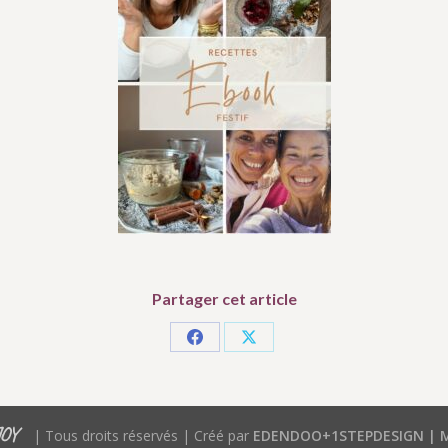
Partager cet article
Partager
Partager
sur
sur
Facebook
X
JOY
| Tous droits réservés | Créé par
EDENDOO+1STEPDESIGN |
M