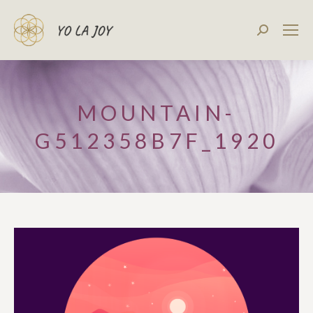
Recherch
:
MOUNTAIN-
G512358B7F_1920