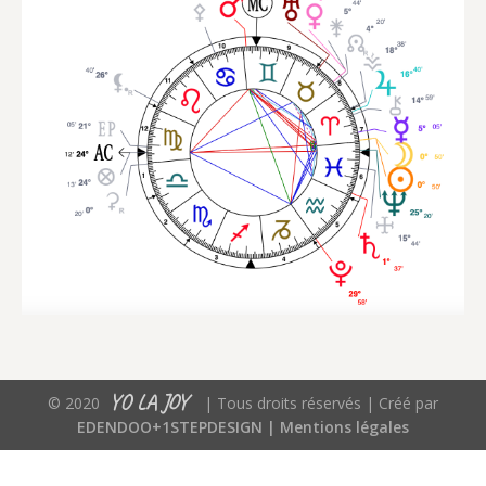
YO LA JOY
© 2020
| Tous droits réservés | Créé par
EDENDOO+1STEPDESIGN |
Mentions légales