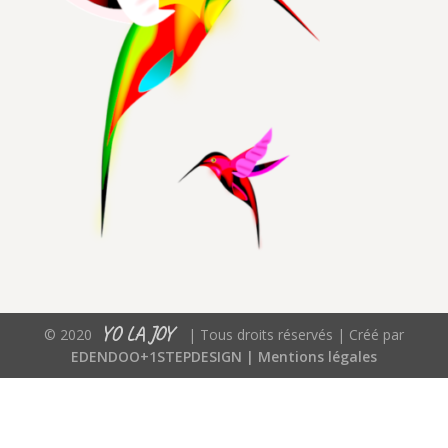
YO LA JOY
© 2020
| Tous droits réservés | Créé par
EDENDOO+1STEPDESIGN |
Mentions légales