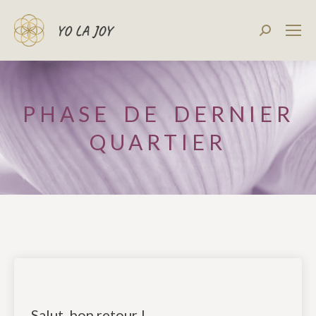
Recherch
:
PHASE DE DERNIER
QUARTIER
Salut, bon retour !