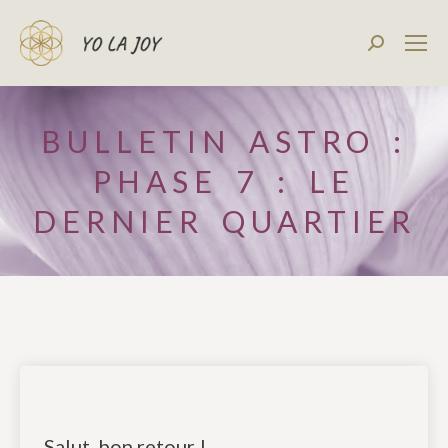
Recherch
:
BULLETIN ASTRO :
PHASE 7 : LE
DERNIER QUARTIER
Salut, bon retour !