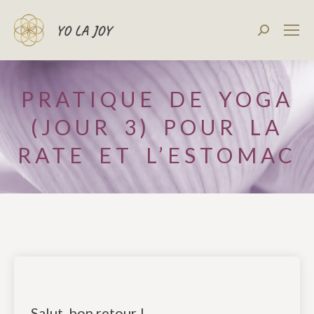
Recherch
:
PRATIQUE DE YOGA
(JOUR 3) POUR LA
RATE ET L’ESTOMAC
Salut, bon retour !