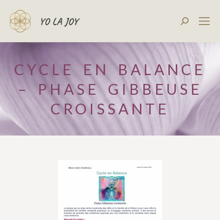
Recherch
:
CYCLE EN BALANCE
– PHASE GIBBEUSE
CROISSANTE