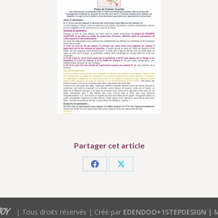
Partager cet article
Partager
Partager
sur
sur
Facebook
X
JOY
| Tous droits réservés | Créé par
EDENDOO+1STEPDESIGN |
M