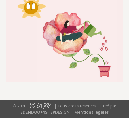
YO LA JOY
© 2020
| Tous droits réservés | Créé par
EDENDOO+1STEPDESIGN |
Mentions légales