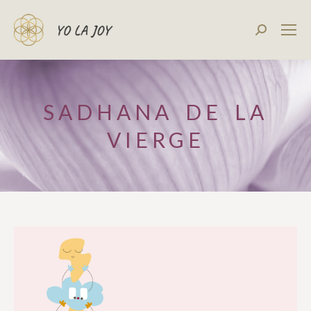
Recherch
:
SADHANA DE LA
VIERGE