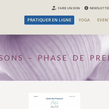
FAIRE UN DON
NEWSLETTE
PRATIQUER EN LIGNE
YOGA
EVENT
PRATIQUER EN LIGNE
YOGA
EVEN
SSONS – PHASE DE PRE