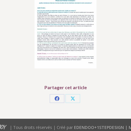
Partager cet article
Partager
Partager
sur
sur
Facebook
X
JOY
| Tous droits réservés | Créé par
EDENDOO+1STEPDESIGN |
M