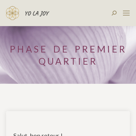
Recherch
:
PHASE DE PREMIER
QUARTIER
Salut, bon retour !