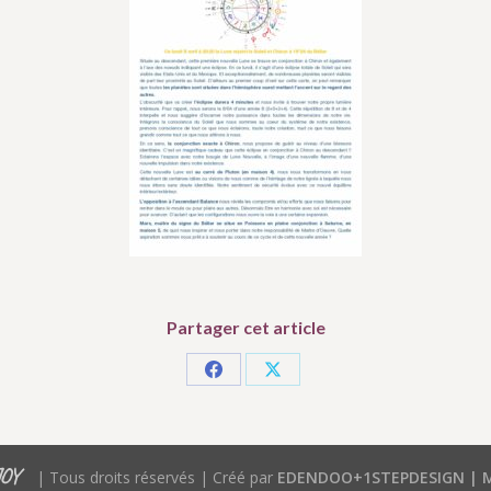
Partager cet article
Partager
Partager
sur
sur
Facebook
X
JOY
| Tous droits réservés | Créé par
EDENDOO+1STEPDESIGN |
M