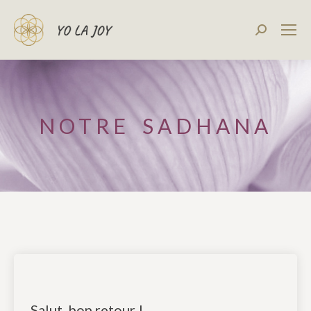
Recherch
:
NOTRE SADHANA
Salut, bon retour !