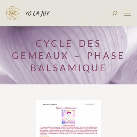
Recherch
:
CYCLE DES
GEMEAUX – PHASE
BALSAMIQUE