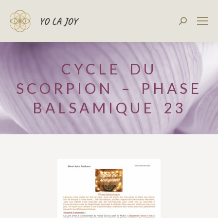
Recherch
:
CYCLE DU
SCORPION – PHASE
BALSAMIQUE 23