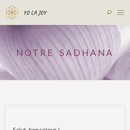
Recherch
:
NOTRE SADHANA
Salut, bon retour !