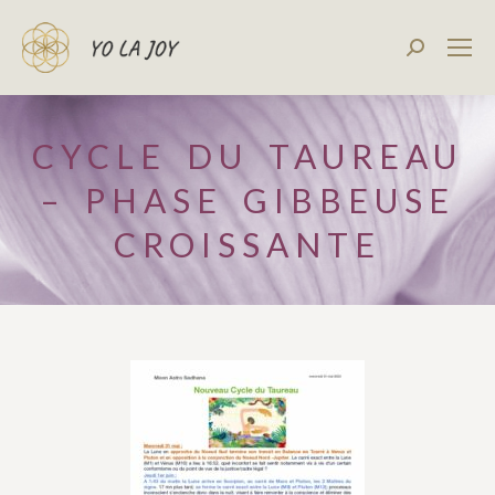
Recherch
:
CYCLE DU TAUREAU
– PHASE GIBBEUSE
CROISSANTE