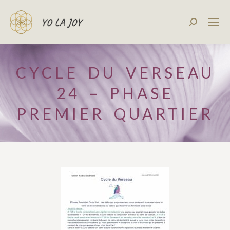
Recherch
:
CYCLE DU VERSEAU
24 – PHASE
PREMIER QUARTIER