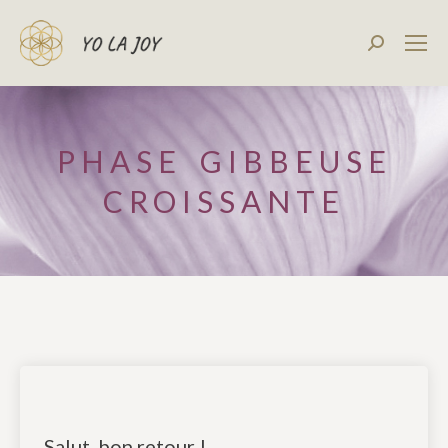
Recherch
:
PHASE GIBBEUSE
CROISSANTE
Salut, bon retour !