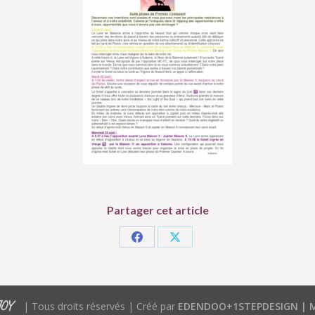
Partager cet article
Partager
Partager
sur
sur
Facebook
X
JOY
| Tous droits réservés | Créé par
EDENDOO+1STEPDESIGN |
M