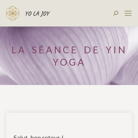
Recherch
:
LA SÉANCE DE YIN
YOGA
Salut, bon retour !