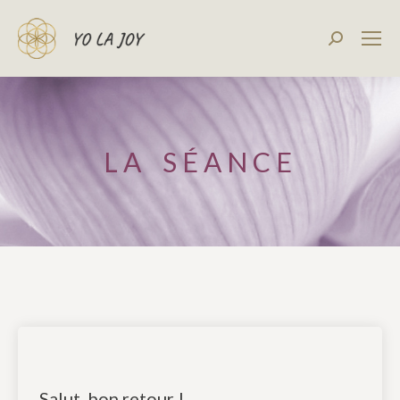
Recherch
:
LA SÉANCE
Salut, bon retour !