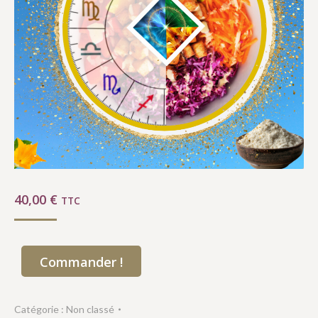
40,00
€
TTC
Commander !
Catégorie :
Non classé