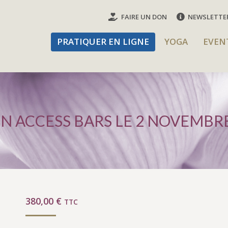
FAIRE UN DON
NEWSLETTE
PRATIQUER EN LIGNE
YOGA
EVENT
PRATIQUER EN LIGNE
YOGA
EVEN
 ACCESS BARS LE 2 NOVEMBR
380,00
€
TTC