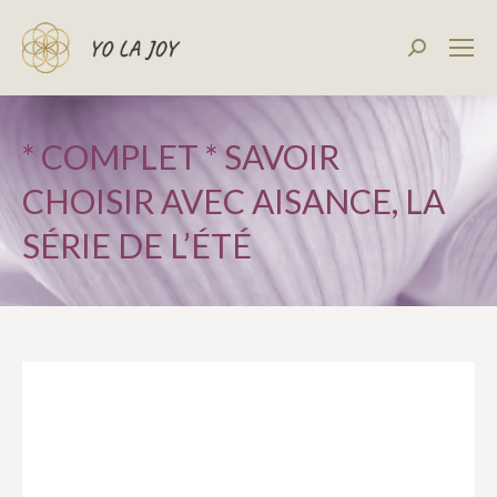
Recherch
:
* COMPLET * SAVOIR
CHOISIR AVEC AISANCE, LA
SÉRIE DE L’ÉTÉ