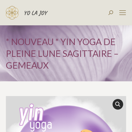
Recherch
:
* NOUVEAU * YIN YOGA DE
PLEINE LUNE SAGITTAIRE –
GEMEAUX