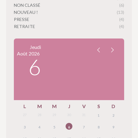
NON CLASSÉ
(6)
NOUVEAU !
(13)
PRESSE
(4)
RETRAITE
(4)
Jeudi
Août
2026
6
L
M
M
J
V
S
D
27
28
29
30
31
1
2
3
4
5
6
7
8
9