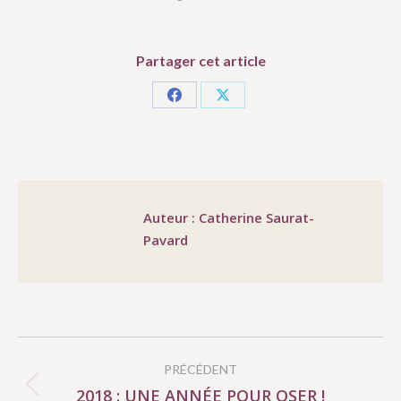
Partager cet article
Partager
Partager
sur
sur
Facebook
X
Auteur :
Catherine Saurat-
Pavard
NAVIGATION
PRÉCÉDENT
ARTICLE
2018 : UNE ANNÉE POUR OSER !
Article