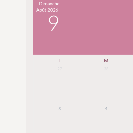
Dimanche
Août
2026
9
L
M
27
28
3
4