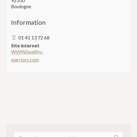
92100
Boulogne
Information
01 41 13 72 68
Site internet
WWW.healthy-
warriors.com
Recherche