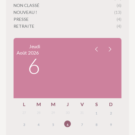
NON CLASSÉ
(6)
NOUVEAU !
(13)
PRESSE
(4)
RETRAITE
(4)
Jeudi
Août
2026
6
L
M
M
J
V
S
D
27
28
29
30
31
1
2
3
4
5
6
7
8
9