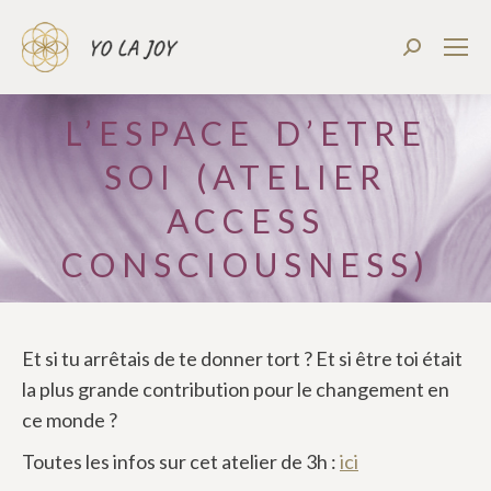
Recherch
:
L’ESPACE D’ETRE
SOI (ATELIER
ACCESS
CONSCIOUSNESS)
Et si tu arrêtais de te donner tort ? Et si être toi était
la plus grande contribution pour le changement en
ce monde ?
Toutes les infos sur cet atelier de 3h :
ici