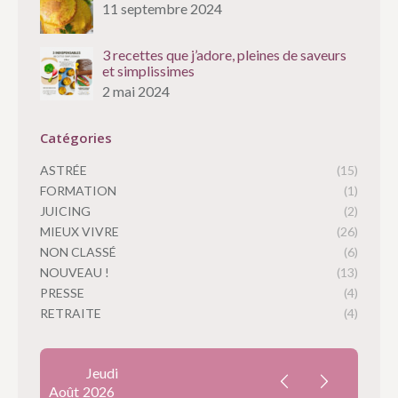
11 septembre 2024
3 recettes que j’adore, pleines de saveurs
et simplissimes
2 mai 2024
Catégories
ASTRÉE
(15)
FORMATION
(1)
JUICING
(2)
MIEUX VIVRE
(26)
NON CLASSÉ
(6)
NOUVEAU !
(13)
PRESSE
(4)
RETRAITE
(4)
Jeudi
Août
2026