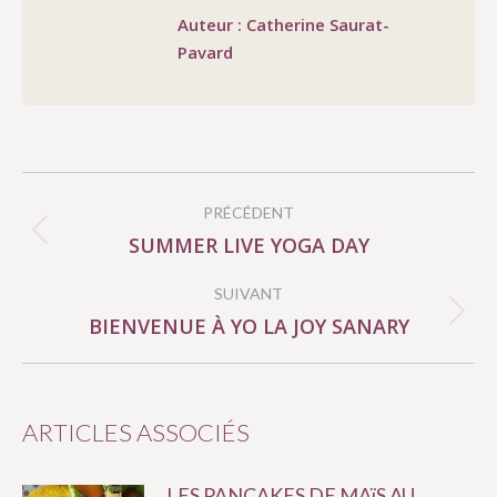
Auteur :
Catherine Saurat-
Pavard
NAVIGATION
PRÉCÉDENT
ARTICLE
SUMMER LIVE YOGA DAY
Article
précédent
SUIVANT
:
BIENVENUE À YO LA JOY SANARY
Article
suivant
:
ARTICLES ASSOCIÉS
LES PANCAKES DE MAïS AU