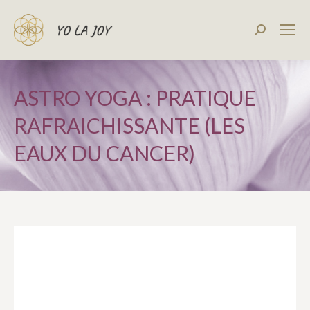
Recherch
:
ASTRO YOGA : PRATIQUE
RAFRAICHISSANTE (LES
EAUX DU CANCER)