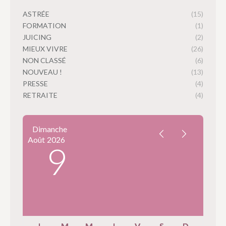
ASTRÉE
(15)
FORMATION
(1)
JUICING
(2)
MIEUX VIVRE
(26)
NON CLASSÉ
(6)
NOUVEAU !
(13)
PRESSE
(4)
RETRAITE
(4)
Dimanche
Août
2026
9
L
M
M
J
V
S
D