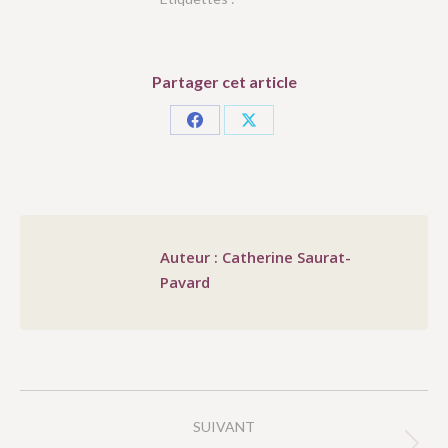
Partager cet article
Partager
Partager
sur
sur
Facebook
X
Auteur :
Catherine Saurat-
Pavard
NAVIGATION
SUIVANT