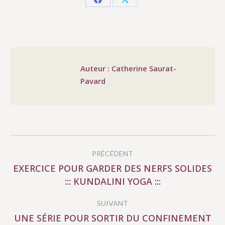
Partager
Partager
sur
sur
Facebook
X
Auteur :
Catherine Saurat-
Pavard
NAVIGATION
PRÉCÉDENT
ARTICLE
EXERCICE POUR GARDER DES NERFS SOLIDES
Article
::: KUNDALINI YOGA :::
précédent
:
SUIVANT
UNE SÉRIE POUR SORTIR DU CONFINEMENT
Article