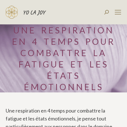
Recherch
:
UNE RESPIRATION
EN 4 TEMPS POUR
COMBATTRE LA
FATIGUE ET LES
ÉTATS
ÉMOTIONNELS
Une respiration en 4 temps pour combattre la
fatigue et les états émotionnels, je pense tout
particulièrement aux personnes dans le domaine